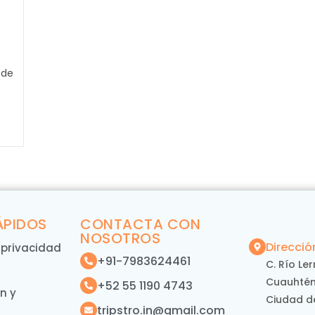
 de
ÁPIDOS
CONTACTA CON
NOSOTROS
Direcció
e privacidad
+91-7983624461
C. Río Le
Cuauhtém
+52 55 1190 4743
n y
Ciudad d
tripstro.in@gmail.com