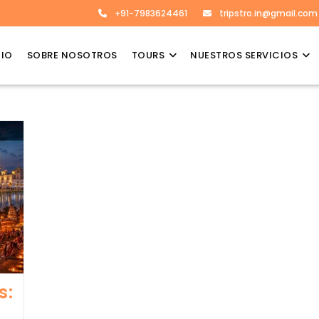
+91-7983624461
tripstro.in@gmail.com
CIO
SOBRE NOSOTROS
TOURS
NUESTROS SERVICIOS
s: