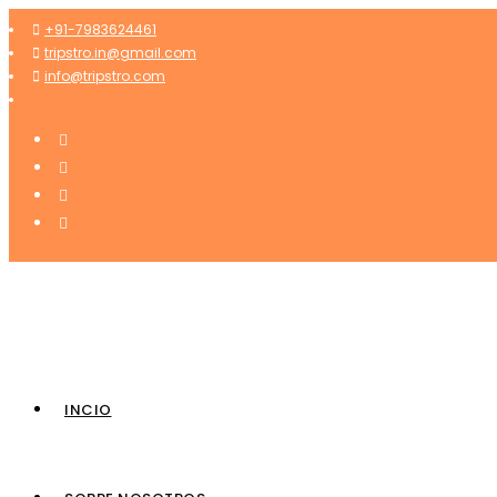
+91-7983624461
tripstro.in@gmail.com
info@tripstro.com
INCIO