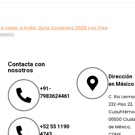
a Viajar a India: Guía Completa 2026 con Visa
OMMENTS
Contacta con
nosotros
Dirección
en México
+91-
7983624461
C. Río Lerma
232-Piso 23,
Cuauhtémo
06500 Ciud
+52 55 1190
de México,
4743
CDMX