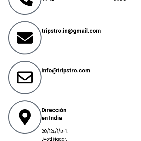
tripstro.in@gmail.com
info@tripstro.com
Dirección
en India
28/12L/1/B-1,
Jyoti Nagar,