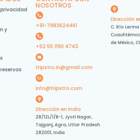
NOSOTROS
e privacidad
Dirección e
+91-7983624461
C. Río Lerma
n y
Cuauhtémoc,
de México, 
+52 55 1190 4743
es
tripstro.in@gmail.com
 reservas
info@tripstro.com
Dirección en India
28/12L/1/B-1, Jyoti Nagar,
Tajganj, Agra, Uttar Pradesh
282001, India