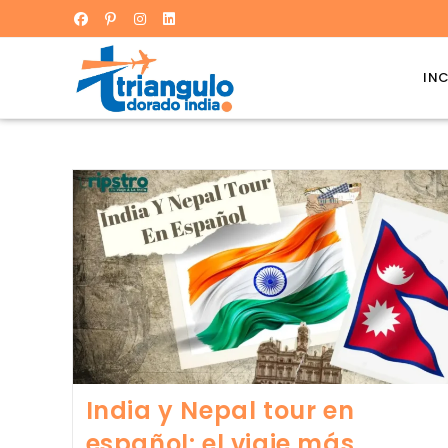
IN
India y Nepal tour en
español: el viaje más