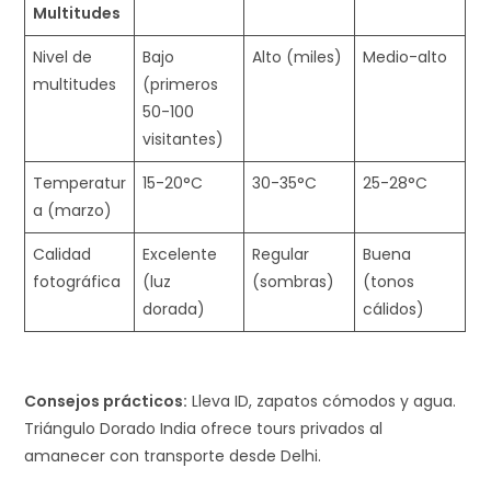
Multitudes
Nivel de
Bajo
Alto (miles)
Medio-alto
multitudes
(primeros
50-100
visitantes) ​
Temperatur
15-20°C
30-35°C
25-28°C ​
a (marzo)
Calidad
Excelente
Regular
Buena
fotográfica
(luz
(sombras)
(tonos
dorada)
cálidos)
Consejos prácticos:
Lleva ID, zapatos cómodos y agua.
Triángulo Dorado India ofrece tours privados al
amanecer con transporte desde Delhi.