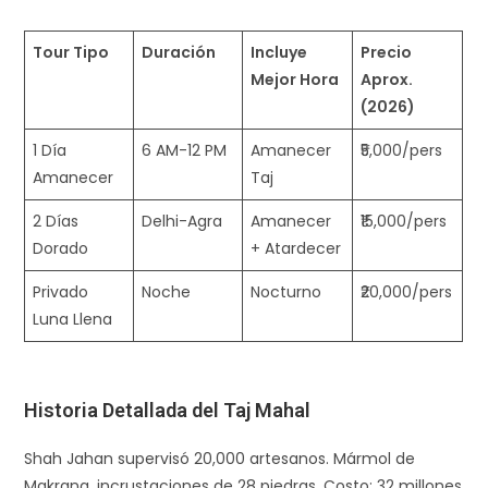
Tour Tipo
Duración
Incluye
Precio
Mejor Hora
Aprox.
(2026)
1 Día
6 AM-12 PM
Amanecer
₹5,000/pers
Amanecer
Taj ​
2 Días
Delhi-Agra
Amanecer
₹15,000/pers
Dorado
+ Atardecer
Privado
Noche
Nocturno
₹20,000/pers
Luna Llena
Historia Detallada del Taj Mahal
Shah Jahan supervisó 20,000 artesanos. Mármol de
Makrana, incrustaciones de 28 piedras. Costo: 32 millones