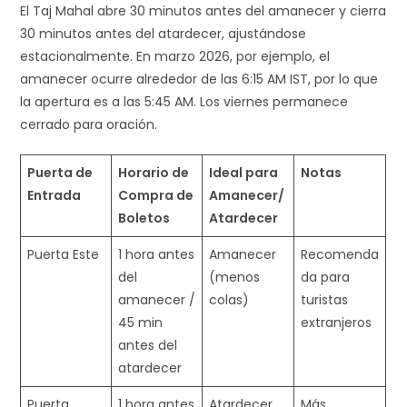
El Taj Mahal abre 30 minutos antes del amanecer y cierra
30 minutos antes del atardecer, ajustándose
estacionalmente. En marzo 2026, por ejemplo, el
amanecer ocurre alrededor de las 6:15 AM IST, por lo que
la apertura es a las 5:45 AM. Los viernes permanece
cerrado para oración.
Puerta de
Horario de
Ideal para
Notas
Entrada
Compra de
Amanecer/
Boletos
Atardecer
Puerta Este
1 hora antes
Amanecer
Recomenda
del
(menos
da para
amanecer /
colas) ​
turistas
45 min
extranjeros
antes del
atardecer
Puerta
1 hora antes
Atardecer
Más